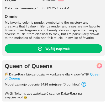
Ostatnia transmisja:
05.09.25 1:22 AM
O mnie
My favorite color is purple, symbolizing the mystery and
creativity that I value in life. Lavender and irises are my favorite
flowers; their fragrance and beauty always inspire me. I enjoy
diverse music, from classical to rock, but I'm particularly drawn
to the melodies of indie and folk music. In my list of favorite
books, you'll find works by Gabriel Garcia Marquez and Haruki
Murakami, and in my movie selection – films like "Eternal
Wyślij napiwek
Sunshine of the Spotless Mind" and "Forrest Gump." I'm also
fascinated by TV series set in fantastical worlds and adventures,
such as "Game of Thrones" and "Arrow." My dream is to create
my own artificial lake surrounded by a forest, where everyone
can enjoy nature and tranquility. I dream of visiting Japan to
Queen of Queens
immerse myself in its unique culture and traditions, explore
Japanese gardens, and architecture. The most interesting thing
DaizyRara
bierze udział w konkursie dla krajów WNP
Queen
about me is my thirst for new adventures and my constant
of Queens
.
desire to grow as a person. I'm interested in everything around
me, and I'm ready to share this with others. It's worth getting to
Model zajmuje obecnie
3426 miejsce
(0 punktów).
know me because I'm open to new acquaintances and always
ready to support friends in their endeavors and dreams
Wyślij Tokeny, aby zwiększyć szanse
DaizyRara
na
zwycięstwo!