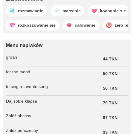
rozmawianie
marzenie
kochanie się
rozkoszowanie się
całowanie
zero piep
Menu napiwków
groan
44 TKN
for the mood
50 TKN
to sing a favorite song
50 TKN
Daj sobie klapsa
79 TKN
Załóż obcasy
87 TKN
Załóż pończochy
99 TKN