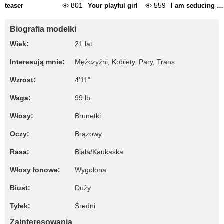
801
559
teaser
Your playful girl
I am seducing you
Biografia modelki
Wiek:
21 lat
Interesują mnie:
Mężczyźni, Kobiety, Pary, Trans
Wzrost:
4'11"
Waga:
99 lb
Włosy:
Brunetki
Oczy:
Brązowy
Rasa:
Biała/Kaukaska
Włosy łonowe:
Wygolona
Biust:
Duży
Tyłek:
Średni
Zainteresowania