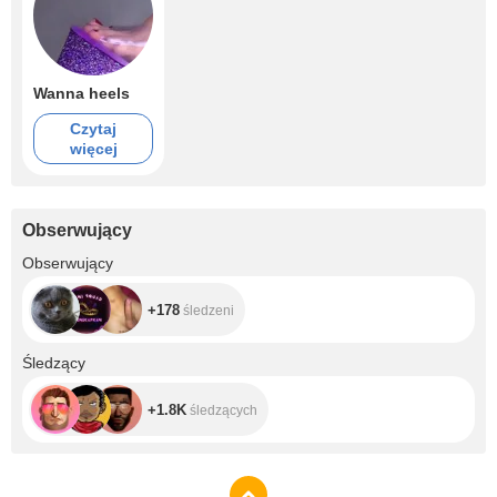
Wanna heels
Czytaj
więcej
Obserwujący
+178
Obserwujący
+178
śledzeni
+1.8K
Śledzący
+1.8K
śledzących